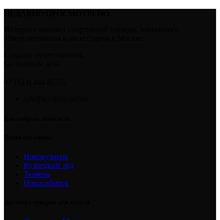
НЕДАВНО ПРОСМОТРЕНО
Интернет-магазин спортивной одежды, хоккейного
обмундирования и аксессуаров в Москве.
Создано спортсменами.
Со знанием дела.
+7 (923) 494-95-55
sale@iceskate.online
Как собрать хоккеиста
Наши магазины
Новокузнецк
Кузнецкий лёд
Тюмень
Новосибирск
Доставка товаров для хоккея