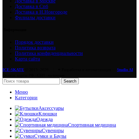
Доставка в Москве
Доставка в Спб
Доставка в Н.Новгороде
Филиалы доставки
Информация
Порядок доставки
Политика возврата
Политика конфиденциальности
Карта сайта
ICE-SKATE
© 2015–2026.
|
✦ Разработка и автоматизация —
Studio AI
Оплата: карты РФ · СБП · наличные
Search
Меню
Категории
Аксессуары
Клюшки
Одежда
Спортивная медицина
Сувениры
Сумки и Баулы