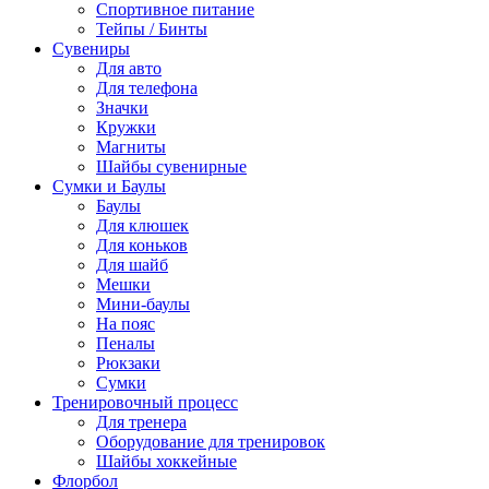
Спортивное питание
Тейпы / Бинты
Сувениры
Для авто
Для телефона
Значки
Кружки
Магниты
Шайбы сувенирные
Сумки и Баулы
Баулы
Для клюшек
Для коньков
Для шайб
Мешки
Мини-баулы
На пояс
Пеналы
Рюкзаки
Сумки
Тренировочный процесс
Для тренера
Оборудование для тренировок
Шайбы хоккейные
Флорбол