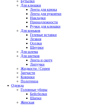
Бутылки
Для клюшки
Лента для крюка
Лента для рукоятки
Накладки
Принадлежности
Ручки для клюшки
Для коньков
Гелевые вставки
Лезвия
Оселки
Шнурки
Для шлема
Для щитков
Лента и скотч
Липучки
Жидкости / Спреи
Запчасти
Коврики
Полотенца
Одежда
Головные уборы
Бейсболки
Шапки
Женская