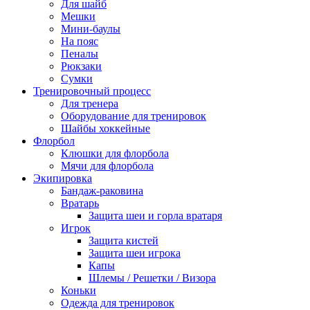
Для шайб
Мешки
Мини-баулы
На пояс
Пеналы
Рюкзаки
Сумки
Тренировочный процесс
Для тренера
Оборудование для тренировок
Шайбы хоккейные
Флорбол
Клюшки для флорбола
Мячи для флорбола
Экипировка
Бандаж-раковина
Вратарь
Защита шеи и горла вратаря
Игрок
Защита кистей
Защита шеи игрока
Капы
Шлемы / Решетки / Визора
Коньки
Одежда для тренировок