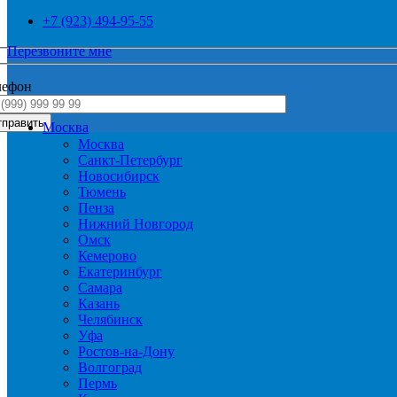
+7 (923) 494-95-55
Перезвоните мне
лефон
Москва
Москва
Санкт-Петербург
Новосибирск
Тюмень
Пенза
Нижний Новгород
Омск
Кемерово
Екатеринбург
Самара
Казань
Челябинск
Уфа
Ростов-на-Дону
Волгоград
Пермь