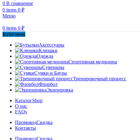
0
В сравнение
0
items
0
₽
Меню
0
items
0
₽
Категории
Аксессуары
Клюшки
Одежда
Спортивная медицина
Сувениры
Сумки и Баулы
Тренировочный процесс
Флорбол
Экипировка
Каталог
Shop
О нас
FAQs
Промокод
Скидка
Контакты
Промокод
Скидка