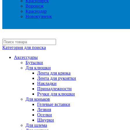
Красноярск
Воронеж
Краснодар
Новокузнецк
Категория для поиска
Аксессуары
Бутылки
Для клюшки
Лента для крюка
Лента для рукоятки
Накладки
Принадлежности
Ручки для клюшки
Для коньков
Гелевые вставки
Лезвия
Оселки
Шнурки
Для шлема