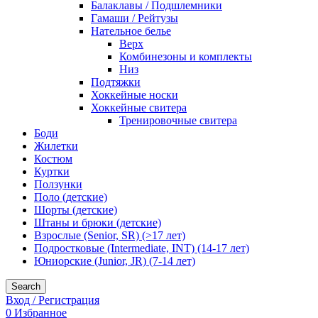
Балаклавы / Подшлемники
Гамаши / Рейтузы
Нательное белье
Верх
Комбинезоны и комплекты
Низ
Подтяжки
Хоккейные носки
Хоккейные свитера
Тренировочные свитера
Боди
Жилетки
Костюм
Куртки
Ползунки
Поло (детские)
Шорты (детские)
Штаны и брюки (детские)
Взрослые (Senior, SR) (>17 лет)
Подростковые (Intermediate, INT) (14-17 лет)
Юниорские (Junior, JR) (7-14 лет)
Search
Вход / Регистрация
0
Избранное