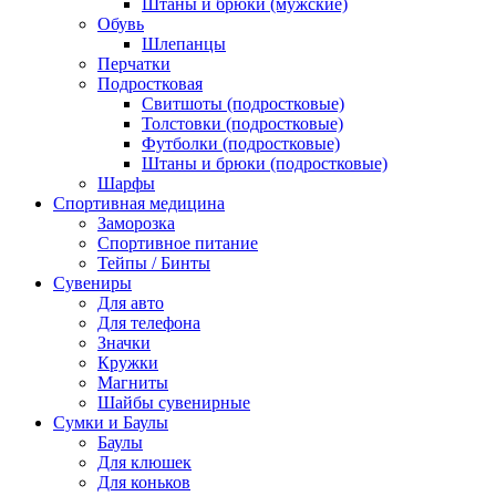
Штаны и брюки (мужские)
Обувь
Шлепанцы
Перчатки
Подростковая
Свитшоты (подростковые)
Толстовки (подростковые)
Футболки (подростковые)
Штаны и брюки (подростковые)
Шарфы
Спортивная медицина
Заморозка
Спортивное питание
Тейпы / Бинты
Сувениры
Для авто
Для телефона
Значки
Кружки
Магниты
Шайбы сувенирные
Сумки и Баулы
Баулы
Для клюшек
Для коньков