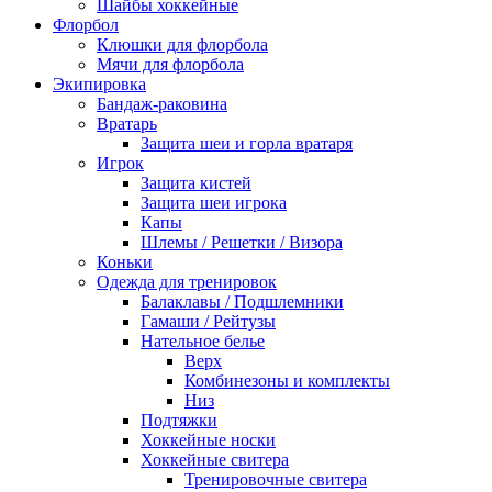
Шайбы хоккейные
Флорбол
Клюшки для флорбола
Мячи для флорбола
Экипировка
Бандаж-раковина
Вратарь
Защита шеи и горла вратаря
Игрок
Защита кистей
Защита шеи игрока
Капы
Шлемы / Решетки / Визора
Коньки
Одежда для тренировок
Балаклавы / Подшлемники
Гамаши / Рейтузы
Нательное белье
Верх
Комбинезоны и комплекты
Низ
Подтяжки
Хоккейные носки
Хоккейные свитера
Тренировочные свитера