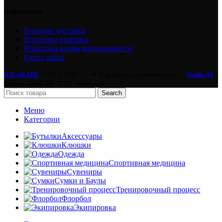
Информация
Порядок доставки
Политика возврата
Политика конфиденциальности
Карта сайта
ICE-SKATE
© 2015–2026.
|
✦ Разработка и автоматизация —
Studio AI
Оплата: карты РФ · СБП · наличные
Search
Меню
Категории
Аксессуары
Клюшки
Одежда
Спортивная медицина
Сувениры
Сумки и Баулы
Тренировочный процесс
Флорбол
Экипировка