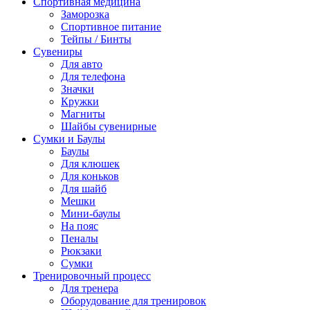
Спортивная медицина
Заморозка
Спортивное питание
Тейпы / Бинты
Сувениры
Для авто
Для телефона
Значки
Кружки
Магниты
Шайбы сувенирные
Сумки и Баулы
Баулы
Для клюшек
Для коньков
Для шайб
Мешки
Мини-баулы
На пояс
Пеналы
Рюкзаки
Сумки
Тренировочный процесс
Для тренера
Оборудование для тренировок