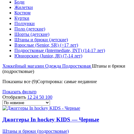
Боди
Жилетки
Костюм
Куртки
Ползунки
Поло (детские)
Шорты (детские)
Штаны и брюки (детские)
Взрослые (Senior, SR) (>17 лет)
Подростковые (Intermediate, INT) (14-17 лет)
Юниорские (Junior, JR) (7-14 лет)
Хоккейный магазин
Одежда
Подростковая
Штаны и брюки
(подростковые)
Показаны все (9)
Сортировка: самые недавние
Показать фильтр
Отобразить
12
24
50
100
Джоггеры In hockey KIDS — Черные
Штаны и брюки (подростковые)