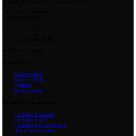
обмундирования и аксессуаров в Москве.
Создано спортсменами.
Со знанием дела.
+7 (923) 494-95-55
sale@iceskate.online
Как собрать хоккеиста
Наши магазины
Новокузнецк
Кузнецкий лёд
Тюмень
Новосибирск
Доставка товаров для хоккея
Доставка в Москве
Доставка в Спб
Доставка в Н.Новгороде
Филиалы доставки