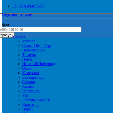
+7 (923) 494-95-55
Перезвоните мне
лефон
Москва
Москва
Санкт-Петербург
Новосибирск
Тюмень
Пенза
Нижний Новгород
Омск
Кемерово
Екатеринбург
Самара
Казань
Челябинск
Уфа
Ростов-на-Дону
Волгоград
Пермь