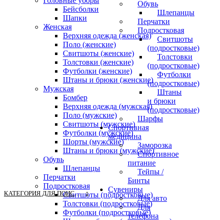
Головные уборы
Обувь
Бейсболки
Шлепанцы
Шапки
Перчатки
Женская
Подростковая
Верхняя одежда (женская)
Свитшоты
Поло (женские)
(подростковые)
Свитшоты (женские)
Толстовки
Толстовки (женские)
(подростковые)
Футболки (женские)
Футболки
Штаны и брюки (женские)
(подростковые)
Мужская
Штаны
Бомбер
и брюки
Верхняя одежда (мужская)
(подростковые)
Поло (мужские)
Шарфы
Свитшоты (мужские)
Спортивная
Футболки (мужские)
медицина
Шорты (мужские)
Заморозка
Штаны и брюки (мужские)
Спортивное
Обувь
питание
Шлепанцы
Тейпы /
Перчатки
Бинты
Подростковая
Сувениры
КАТЕГОРИЯ ДЛЯ ПОИСКА
Свитшоты (подростковые)
Для авто
Толстовки (подростковые)
Для
Футболки (подростковые)
телефона