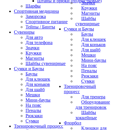
Штаны и брюки (подростковые)
Значки
Шарфы
Кружки
Спортивная медицина
Магниты
Заморозка
Шайбы
Спортивное питание
сувенирные
Тейпы / Бинты
Сумки и Баулы
Сувениры
Баулы
Для авто
Для клюшек
Для телефона
Для коньков
Значки
Для шайб
Кружки
Мешки
Магниты
Мини-баулы
Шайбы сувенирные
На пояс
Сумки и Баулы
Пеналы
Баулы
Рюкзаки
Для клюшек
Сумки
Для коньков
Тренировочный
Для шайб
процесс
Мешки
Для тренера
Мини-баулы
Оборудование
На пояс
для тренировок
Пеналы
Шайбы
Рюкзаки
хоккейные
Сумки
Флорбол
Тренировочный процесс
Клюшки для