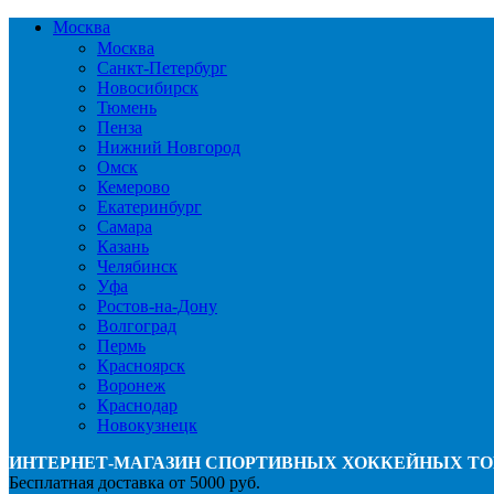
Москва
Москва
Санкт-Петербург
Новосибирск
Тюмень
Пенза
Нижний Новгород
Омск
Кемерово
Екатеринбург
Самара
Казань
Челябинск
Уфа
Ростов-на-Дону
Волгоград
Пермь
Красноярск
Воронеж
Краснодар
Новокузнецк
ИНТЕРНЕТ-МАГАЗИН СПОРТИВНЫХ ХОККЕЙНЫХ ТО
Бесплатная доставка от 5000 руб.