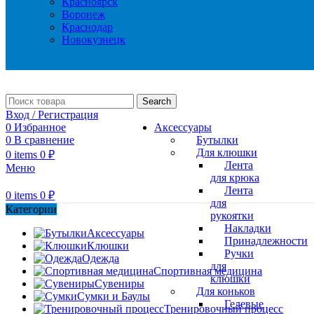
Красноярск
Воронеж
Краснодар
Новокузнецк
Search
Вход / Регистрация
0
Избранное
Аксессуары
0
В сравнение
Бутылки
Для клюшки
0
items
0
₽
Лента
Меню
для крюка
Лента
0
items
0
₽
для
Категории
рукоятки
Накладки
Аксессуары
Принадлежности
Клюшки
Ручки
Одежда
для
Спортивная медицина
клюшки
Сувениры
Для коньков
Сумки и Баулы
Гелевые
Тренировочный процесс