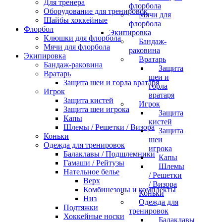
Для тренера
флорбола
Оборудование для тренировок
Мячи для
Шайбы хоккейные
флорбола
Флорбол
Экипировка
Клюшки для флорбола
Бандаж-
Мячи для флорбола
раковина
Экипировка
Вратарь
Бандаж-раковина
Защита
Вратарь
шеи и
Защита шеи и горла вратаря
горла
Игрок
вратаря
Защита кистей
Игрок
Защита шеи игрока
Защита
Капы
кистей
Шлемы / Решетки / Визора
Защита
Коньки
шеи
Одежда для тренировок
игрока
Балаклавы / Подшлемники
Капы
Гамаши / Рейтузы
Шлемы
Нательное белье
/ Решетки
Верх
/ Визора
Комбинезоны и комплекты
Коньки
Низ
Одежда для
Подтяжки
тренировок
Хоккейные носки
Балаклавы