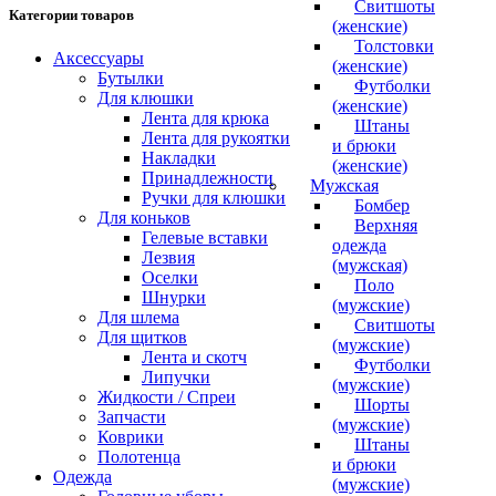
Свитшоты
Категории товаров
(женские)
Толстовки
Аксессуары
(женские)
Бутылки
Футболки
Для клюшки
(женские)
Лента для крюка
Штаны
Лента для рукоятки
и брюки
Накладки
(женские)
Принадлежности
Мужская
Ручки для клюшки
Бомбер
Для коньков
Верхняя
Гелевые вставки
одежда
Лезвия
(мужская)
Оселки
Поло
Шнурки
(мужские)
Для шлема
Свитшоты
Для щитков
(мужские)
Лента и скотч
Футболки
Липучки
(мужские)
Жидкости / Спреи
Шорты
Запчасти
(мужские)
Коврики
Штаны
Полотенца
и брюки
Одежда
(мужские)