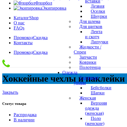
вставки
Флорбол
Лезвия
Экипировка
Оселки
Шнурки
Каталог
Shop
Для шлема
О нас
Для щитков
FAQs
Лента
и скотч
Промокод
Скидка
Липучки
Контакты
Жидкости /
Спреи
Промокод
Скидка
Запчасти
Коврики
Полотенца
Одежда
Хоккейные чехлы и наклейки 
Головные
уборы
Бейсболки
Закрыть
Шапки
Женская
Верхняя
Статус товара
одежда
(женская)
Распродажа
Поло
В наличии
(женские)