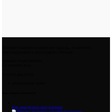
Интернет-магазин спортивной одежды, хоккейного
обмундирования и аксессуаров в Москве.
Создано спортсменами.
Со знанием дела.
+7 (923) 494-95-55
sale@iceskate.online
Как собрать хоккеиста
Как определить хват клюшки