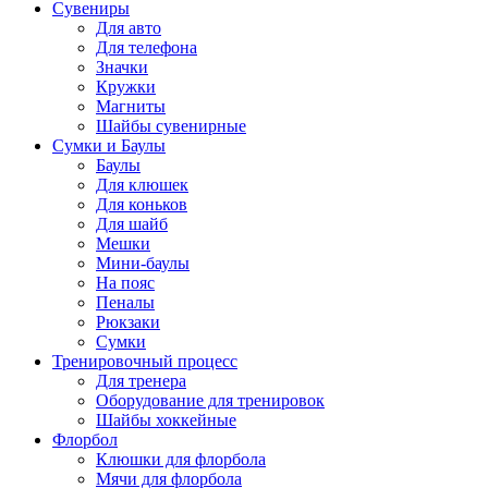
Сувениры
Для авто
Для телефона
Значки
Кружки
Магниты
Шайбы сувенирные
Сумки и Баулы
Баулы
Для клюшек
Для коньков
Для шайб
Мешки
Мини-баулы
На пояс
Пеналы
Рюкзаки
Сумки
Тренировочный процесс
Для тренера
Оборудование для тренировок
Шайбы хоккейные
Флорбол
Клюшки для флорбола
Мячи для флорбола