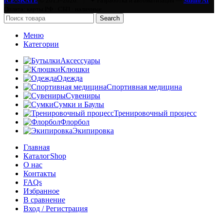
ICE-SKATE
© 2015–2026.
|
✦ Разработка и автоматизация —
Studio AI
Оплата: карты РФ · СБП · наличные
Search
Меню
Категории
Аксессуары
Клюшки
Одежда
Спортивная медицина
Сувениры
Сумки и Баулы
Тренировочный процесс
Флорбол
Экипировка
Главная
Каталог
Shop
О нас
Контакты
FAQs
Избранное
В сравнение
Вход / Регистрация