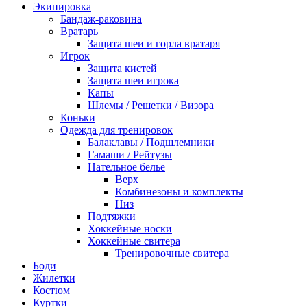
Экипировка
Бандаж-раковина
Вратарь
Защита шеи и горла вратаря
Игрок
Защита кистей
Защита шеи игрока
Капы
Шлемы / Решетки / Визора
Коньки
Одежда для тренировок
Балаклавы / Подшлемники
Гамаши / Рейтузы
Нательное белье
Верх
Комбинезоны и комплекты
Низ
Подтяжки
Хоккейные носки
Хоккейные свитера
Тренировочные свитера
Боди
Жилетки
Костюм
Куртки